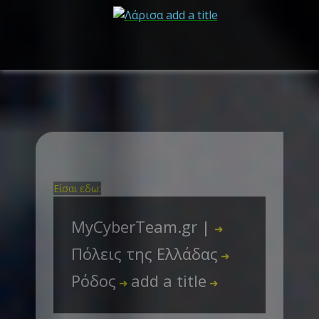
Είσαι εδω:
MyCyberTeam.gr |
➜
Πόλεις της Ελλάδας
➜
Ρόδος
add a title
➜
➜