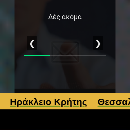
Δές ακόμα
❮
❯
άκλειο Κρήτης
Θεσσαλονίκ