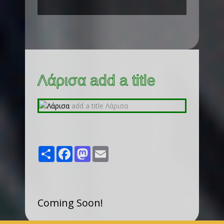
Λάρισα add a title
Share
Facebook
Mastodon
Email
Coming Soon!