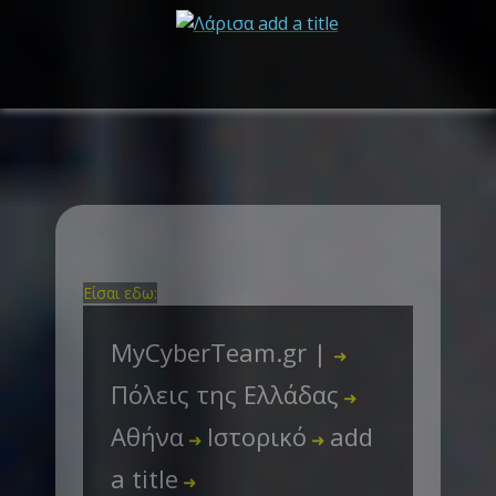
Είσαι εδω:
MyCyberTeam.gr |
➜
Πόλεις της Ελλάδας
➜
Αθήνα
Ιστορικό
add
➜
➜
a title
➜