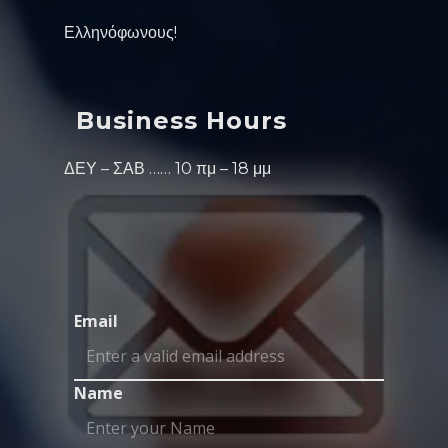
Ελληνόφωνους!
Business Hours
ΔΕΥ – ΣΑΒ …… 10 πμ – 18 μμ
Email
Name