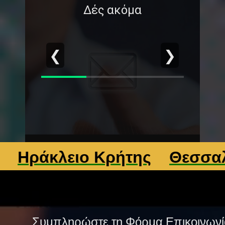
Δές ακόμα
❮
❯
άκλειο Κρήτης
Θεσσαλονί
Συμπληρώστε τη Φόρμα Επικοινωνί