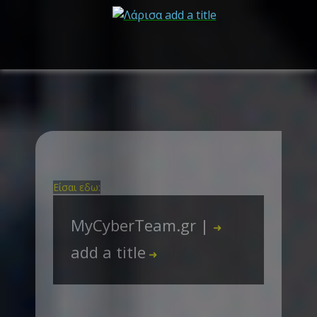
Είσαι εδω:
MyCyberTeam.gr |
➜
add a title
➜