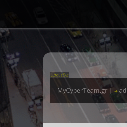
Είσαι εδω:
MyCyberTeam.gr |
ad
➜