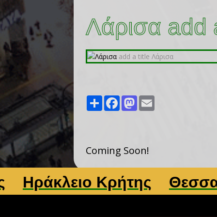
Λάρισα add a
Share
Facebook
Mastodon
Email
Coming Soon!
ράκλειο Κρήτης
Θεσσαλον