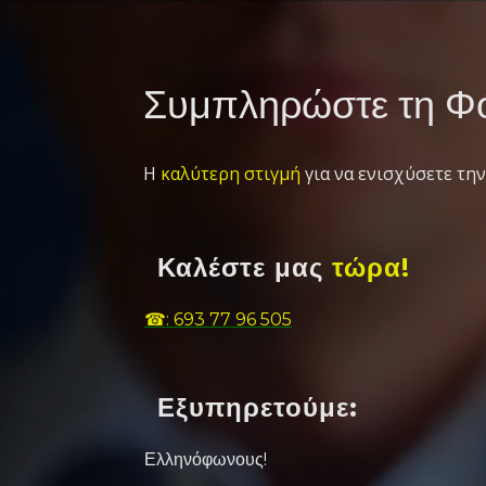
Συμπληρώστε τη Φό
Η
καλύτερη στιγμή
για να ενισχύσετε την
Καλέστε μας
τώρα!
☎: 693 77 96 505
Εξυπηρετούμε:
Ελληνόφωνους!