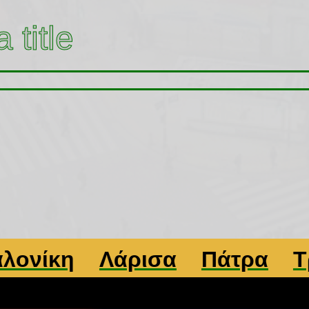
 title
ίκη
Λάρισα
Πάτρα
Τρίκα