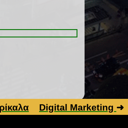
λα
Digital Marketing
➜
Βε