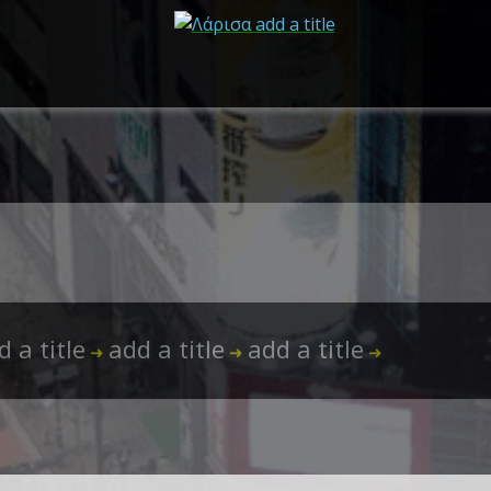
d a title
add a title
add a title
➜
➜
➜