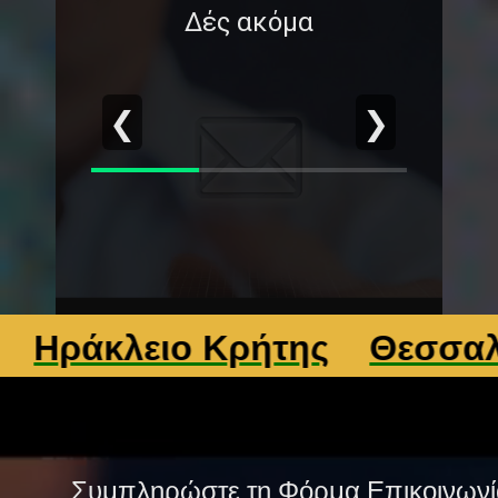
Δές ακόμα
❮
❯
άκλειο Κρήτης
Θεσσαλονίκ
Συμπληρώστε τη Φόρμα Επικοινωνί