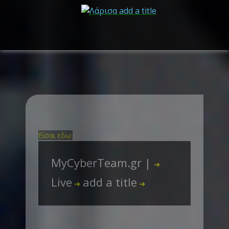
Είσαι εδω:
MyCyberTeam.gr |
➜
Live
add a title
➜
➜