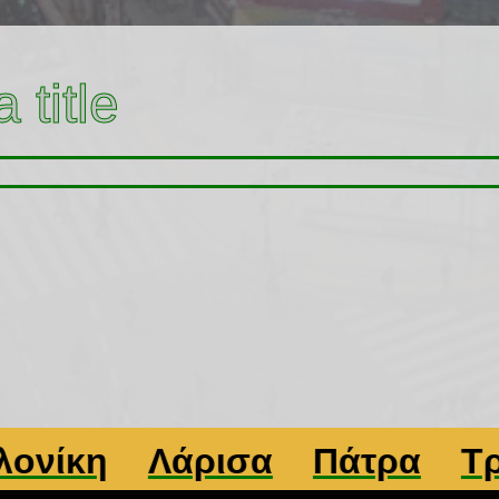
 title
κη
Λάρισα
Πάτρα
Τρίκαλ