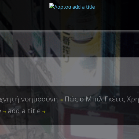
χνητή νοημοσύνη
Πώς ο Μπιλ Γκέιτς Χρ
➜
e
add a title
➜
➜