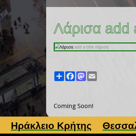
Λάρισα add a
Share
Facebook
Mastodon
Email
Coming Soon!
άκλειο Κρήτης
Θεσσαλονί