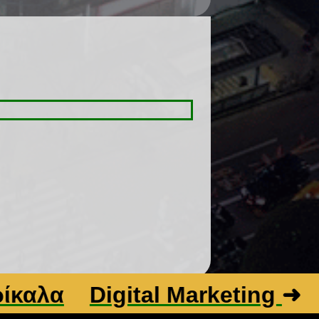
α
Digital Marketing
➜
Βελ