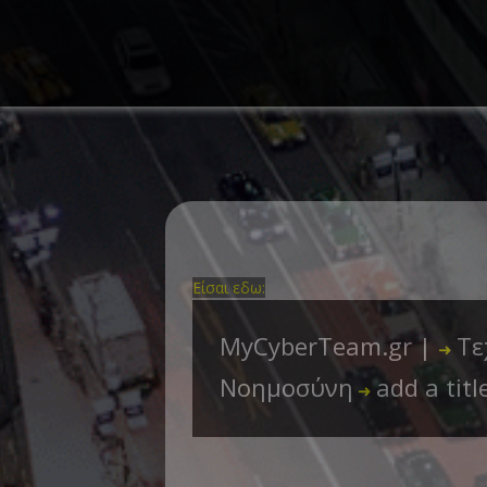
Είσαι εδω:
MyCyberTeam.gr |
Τε
➜
Νοημοσύνη
add a titl
➜