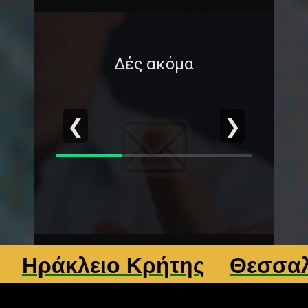
Δές ακόμα
❮
❯
άκλειο Κρήτης
Θεσσαλονίκ