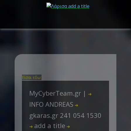
Είσαι εδω:
MyCyberTeam.gr |
➜
INFO ANDREAS
➜
gkaras.gr 241 054 1530
add a title
➜
➜