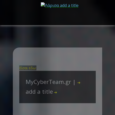
Είσαι εδω:
MyCyberTeam.gr |
➜
add a title
➜