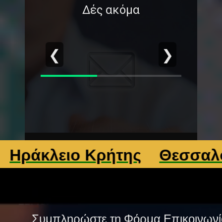
Δές ακόμα
❮
❯
κλειο Κρήτης
Θεσσαλονίκη
Συμπληρώστε τη Φόρμα Επικοινωνί