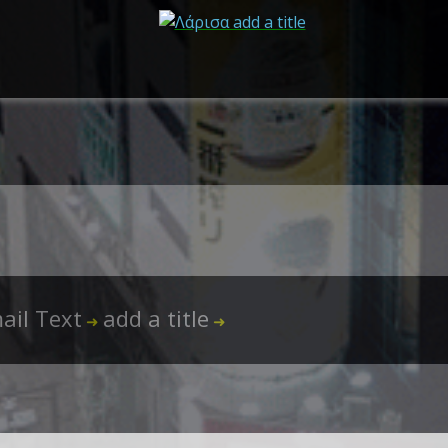
ail Text
add a title
➜
➜