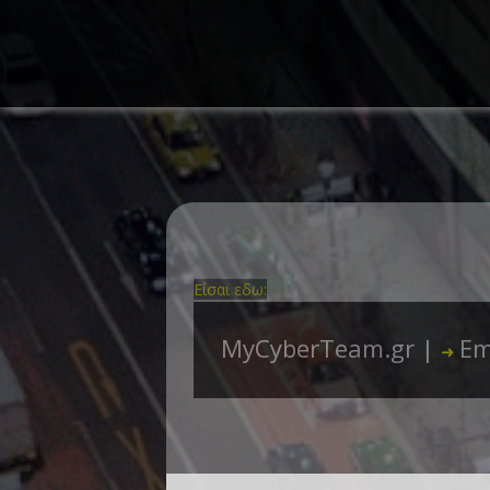
Είσαι εδω:
MyCyberTeam.gr |
Em
➜