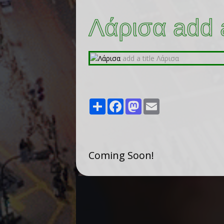
Λάρισα add a
Share
Facebook
Mastodon
Email
Coming Soon!