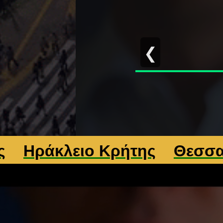
❮
άκλειο Κρήτης
Θεσσαλονί