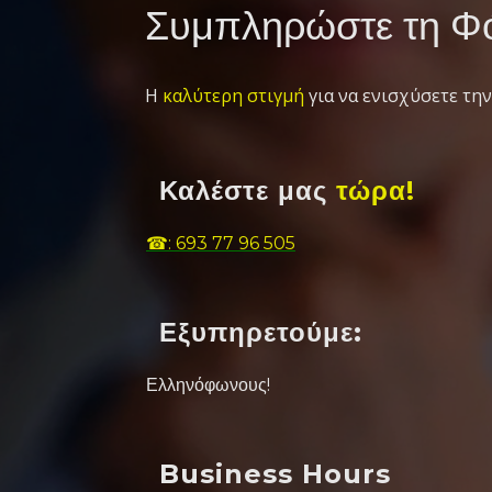
Συμπληρώστε τη Φό
Η
καλύτερη στιγμή
για να ενισχύσετε την
Καλέστε μας
τώρα!
☎: 693 77 96 505
Εξυπηρετούμε:
Ελληνόφωνους!
Business Hours