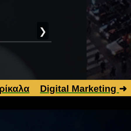
❯
α
Digital Marketing
➜
Βελ