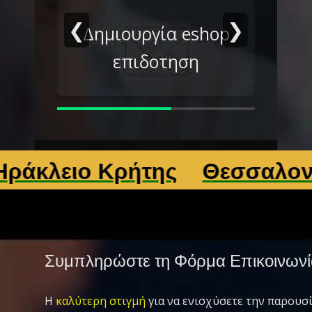
❮
❯
γία eshop
Δημιουργια eshop
οτηση
τι χρειαζεται
ιο Κρήτης
Θεσσαλονίκη
Λ
Συμπληρώστε τη Φόρμα Επικοινωνί
Η
καλύτερη στιγμή
για να ενισχύσετε την παρουσί