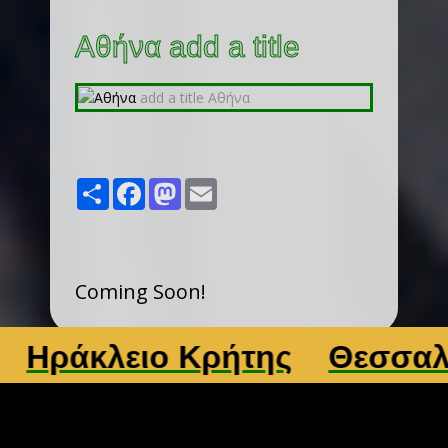
Αθήνα add a title
Share
Facebook
Mastodon
Email
Coming Soon!
άκλειο Κρήτης
Θεσσαλονί