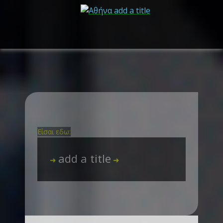
Είσαι εδω:
add a title
➜
➜