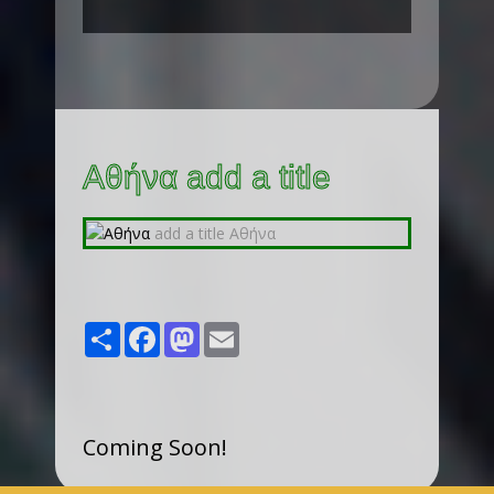
Αθήνα add a title
Share
Facebook
Mastodon
Email
Coming Soon!