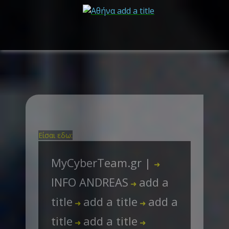
Είσαι εδω:
MyCyberTeam.gr |
➜
INFO ANDREAS
add a
➜
title
add a title
add a
➜
➜
title
add a title
➜
➜