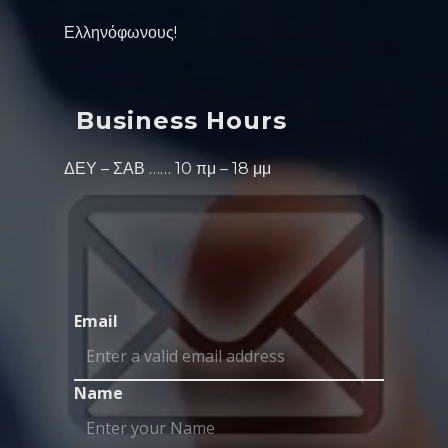
Ελληνόφωνους!
Business Hours
ΔΕΥ – ΣΑΒ …… 10 πμ – 18 μμ
Email
Name