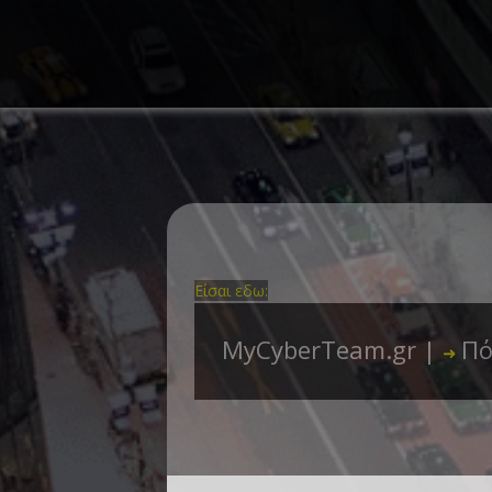
Είσαι εδω:
MyCyberTeam.gr |
Πό
➜