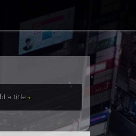
d a title
➜