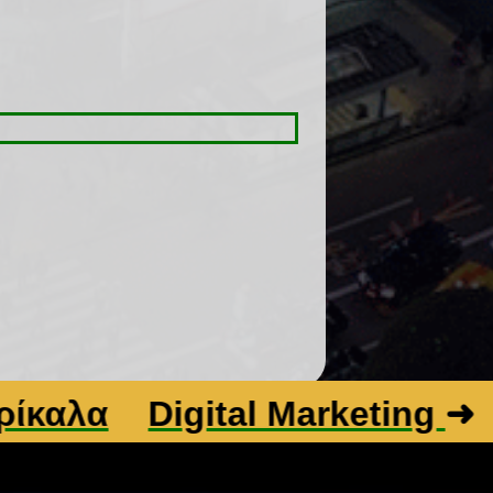
λα
Digital Marketing
➜
Βε