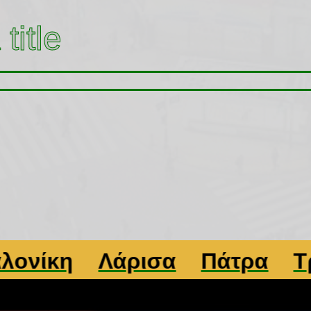
title
κη
Λάρισα
Πάτρα
Τρίκα