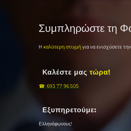
Συμπληρώστε τη Φό
Η
καλύτερη στιγμή
για να ενισχύσετε την
Καλέστε μας
τώρα!
☎: 693 77 96 505
Εξυπηρετούμε:
Ελληνόφωνους!