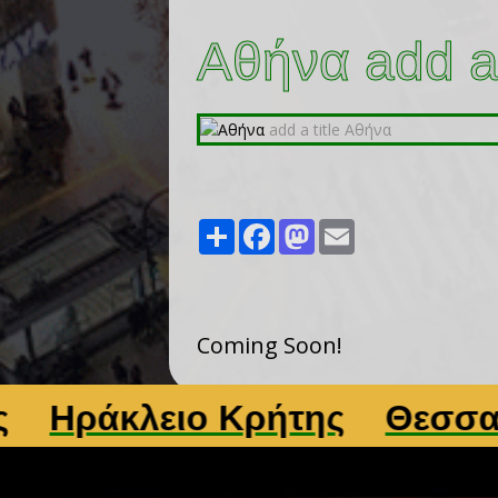
Αθήνα add a 
Share
Facebook
Mastodon
Email
Coming Soon!
ράκλειο Κρήτης
Θεσσαλονί