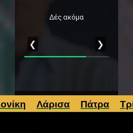
Δές ακόμα
❮
❯
η
Λάρισα
Πάτρα
Τρίκαλ