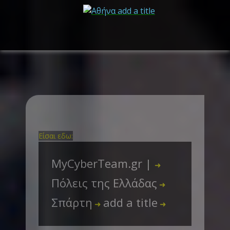
Είσαι εδω:
MyCyberTeam.gr |
➜
Πόλεις της Ελλάδας
➜
Σπάρτη
add a title
➜
➜