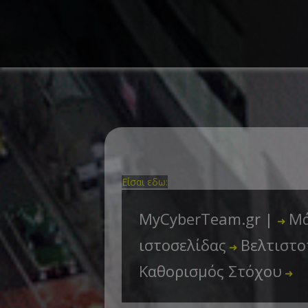
Είσαι εδω:
MyCyberTeam.gr |
Μά
➜
ιστοσελίδας
Βελτιστο
➜
Καθορισμός Στόχου
➜