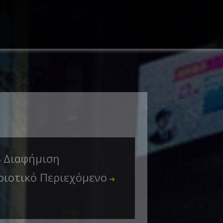
Διαφήμιση
➜
οιοτικό Περιεχόμενο
➜