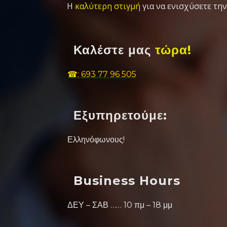
Η
καλύτερη στιγμή
για να ενισχύσετε την
Καλέστε μας
τώρα!
☎: 693 77 96 505
Εξυπηρετούμε:
Ελληνόφωνους!
Business Hours
ΔΕΥ – ΣΑΒ …… 10 πμ – 18 μμ