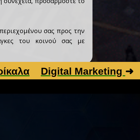
η συνέχεια, προσαρμόστε το
 περιεχομένου σας προς την
άγκες του κοινού σας με
Digital Marketing
➜
Βελτι