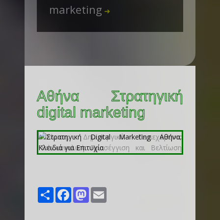
marketing
➜
Αθήνα Στρατηγική
digital marketing
Share
Facebook
Mastodon
Email