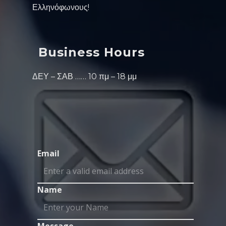
Ελληνόφωνους!
Business Hours
ΔΕΥ – ΣΑΒ …… 10 πμ – 18 μμ
Email
Name