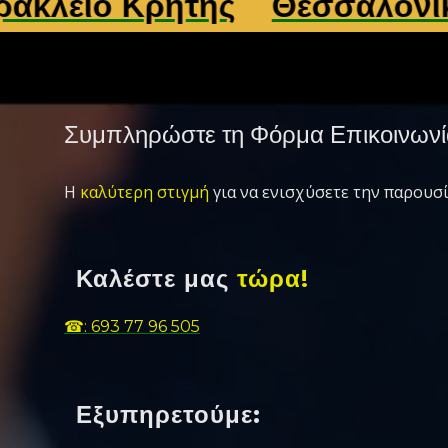
 Κρήτης
Θεσσαλονίκη
Λά
Συμπληρώστε τη Φόρμα Επικοινωνί
Η
καλύτερη στιγμή
για να ενισχύσετε την παρουσί
Καλέστε μας
τώρα!
☎: 693 77 96 505
Εξυπηρετούμε: