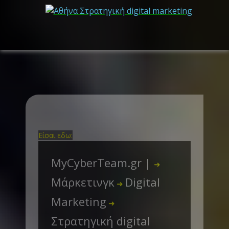
Είσαι εδω:
MyCyberTeam.gr |
➜
Μάρκετινγκ
Digital
➜
Marketing
➜
Στρατηγική digital