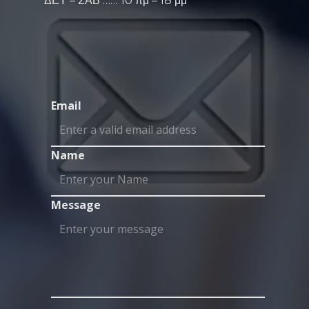
ΔΕΥ – ΣΑΒ …… 10 πμ – 18 μμ
Email
Name
Message