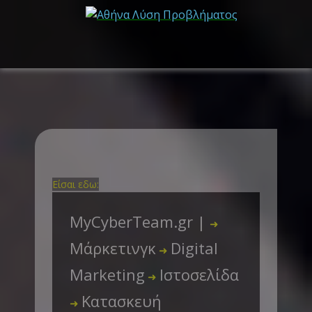
Είσαι εδω:
MyCyberTeam.gr |
➜
Μάρκετινγκ
Digital
➜
Marketing
Ιστοσελίδα
➜
Κατασκευή
➜