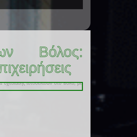
δων Βόλος:
πιχειρήσεις