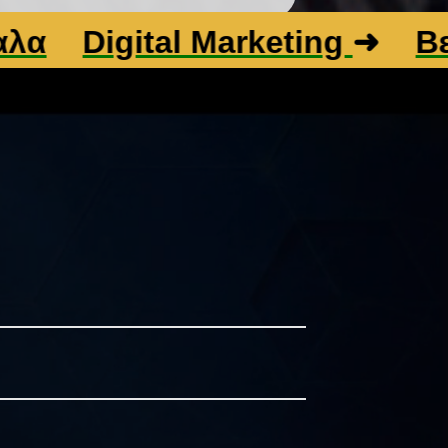
ital Marketing
➜
Βελτιστοπο