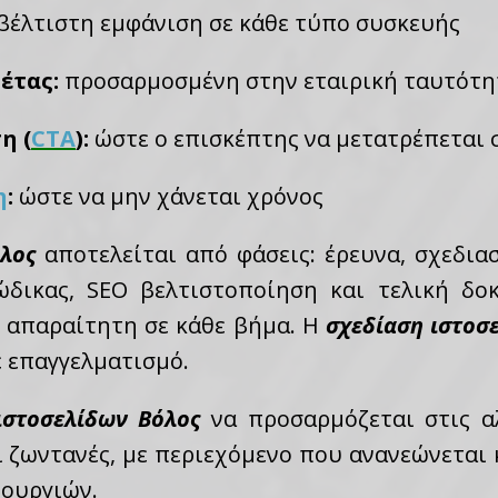
βέλτιστη εμφάνιση σε κάθε τύπο συσκευής
έτας:
προσαρμοσμένη στην εταιρική ταυτότη
η (
CTA
):
ώστε ο επισκέπτης να μετατρέπεται 
η
:
ώστε να μην χάνεται χρόνος
λος
αποτελείται από φάσεις: έρευνα, σχεδια
ώδικας, SEO βελτιστοποίηση και τελική δο
ι απαραίτητη σε κάθε βήμα. Η
σχεδίαση ιστοσ
ε επαγγελματισμό.
ιστοσελίδων Βόλος
να προσαρμόζεται στις αλ
ι ζωντανές, με περιεχόμενο που ανανεώνεται
τουργιών.