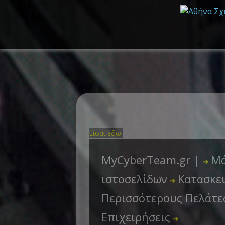
Είσαι εδω:
MyCyberTeam.gr |
Μά
➜
ιστοσελίδων
Κατασκευ
➜
Περισσότερους Πελάτε
Επιχειρήσεις
➜