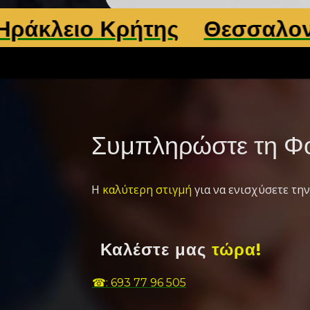
 Κρήτης
Θεσσαλονίκη
Λά
Συμπληρώστε τη Φό
Η
καλύτερη στιγμή
για να ενισχύσετε την
Καλέστε μας
τώρα!
☎: 693 77 96 505