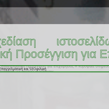
δίαση ιστοσελί
κή Προσέγγιση για Ε