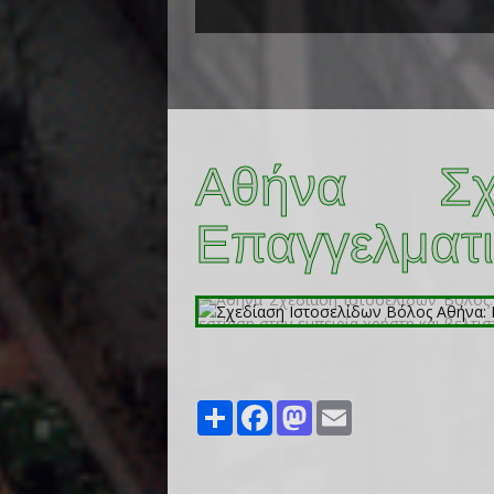
Αθήνα Σχε
Επαγγελματι
Share
Facebook
Mastodon
Email