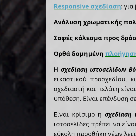
Responsive σχεδίαση
:
για 
Ανάλυση χρωματικής παλ
Σαφές κάλεσμα προς δράσ
Ορθά δομημένη
πλοήγησ
Η
σχεδίαση ιστοσελίδων Βό
εικαστικού προσχεδίου, κ
σχεδιαστή και πελάτη είνα
υπόθεση. Είναι επένδυση σ
Είναι κρίσιμο η
σχεδίαση 
ιστοσελίδες πρέπει να είνα
εύκολη προσθήκη νέων λει