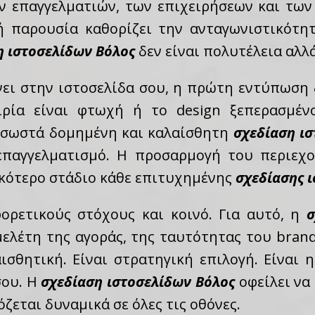
ν επαγγελματιών, των επιχειρήσεων και των
 παρουσία καθορίζει την ανταγωνιστικότητ
η ιστοσελίδων Βόλος
δεν είναι πολυτέλεια αλλ
ει στην ιστοσελίδα σου, η πρώτη εντύπωση 
ιρία είναι φτωχή ή το design ξεπερασμένο
α σωστά δομημένη και καλαίσθητη
σχεδίαση ι
επαγγελματισμό. Η προσαρμογή του περιεχ
ικότερο στάδιο κάθε επιτυχημένης
σχεδίασης 
φορετικούς στόχους και κοινό. Για αυτό, η
σ
μελέτη της αγοράς, της ταυτότητας του brand
αισθητική. Είναι στρατηγική επιλογή. Είναι 
σου. Η
σχεδίαση ιστοσελίδων Βόλος
οφείλει να
όζεται δυναμικά σε όλες τις οθόνες.