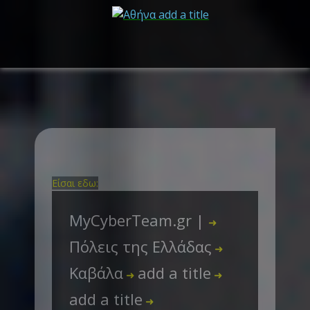
Είσαι εδω:
MyCyberTeam.gr |
➜
Πόλεις της Ελλάδας
➜
Καβάλα
add a title
➜
➜
add a title
➜