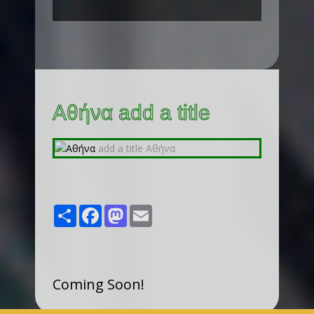
Αθήνα add a title
Share
Facebook
Mastodon
Email
Coming Soon!