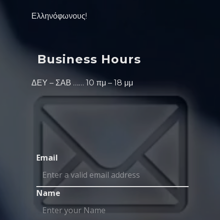
Ελληνόφωνους!
Business Hours
ΔΕΥ – ΣΑΒ …… 10 πμ – 18 μμ
Email
Name