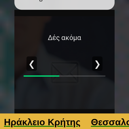
Δές ακόμα
❮
❯
κλειο Κρήτης
Θεσσαλονίκη