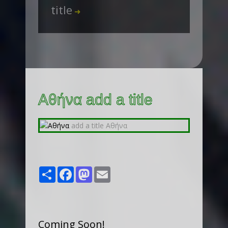
title
➜
Αθήνα add a title
Share
Facebook
Mastodon
Email
Coming Soon!