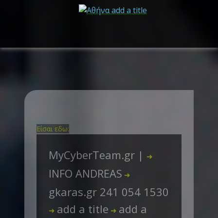
Είσαι εδω:
MyCyberTeam.gr |
➜
INFO ANDREAS
➜
gkaras.gr 241 054 1530
add a title
add a
➜
➜