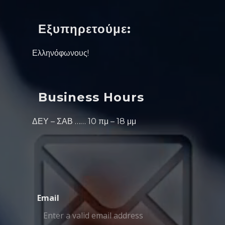
Εξυπηρετούμε:
Ελληνόφωνους!
Business Hours
ΔΕΥ – ΣΑΒ …… 10 πμ – 18 μμ
Email