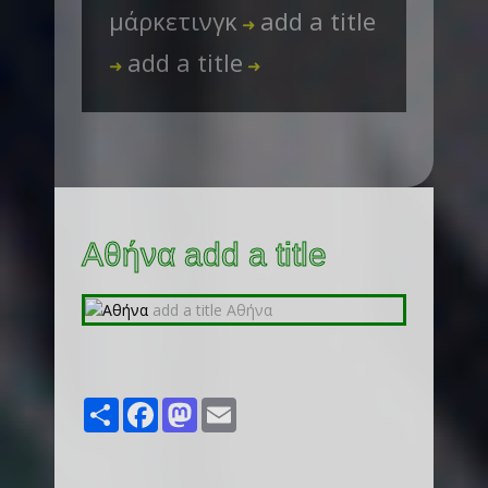
μάρκετινγκ
add a title
➜
add a title
➜
➜
Αθήνα add a title
Share
Facebook
Mastodon
Email