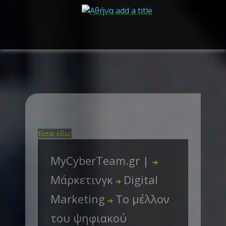
Είσαι εδω:
MyCyberTeam.gr |
➜
Μάρκετινγκ
Digital
➜
Marketing
Το μέλλον
➜
του ψηφιακού