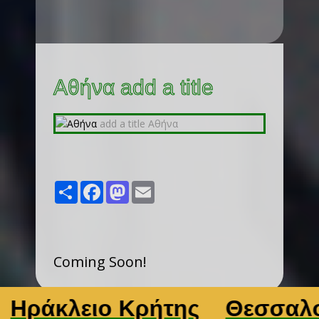
Αθήνα add a title
Share
Facebook
Mastodon
Email
Coming Soon!
άκλειο Κρήτης
Θεσσαλονίκ