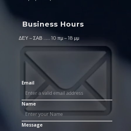
Business Hours
ΔΕΥ – ΣΑΒ …… 10 πμ – 18 μμ
Email
Name
Message