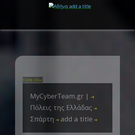
Είσαι εδω:
MyCyberTeam.gr |
➜
Πόλεις της Ελλάδας
➜
Σπάρτη
add a title
➜
➜