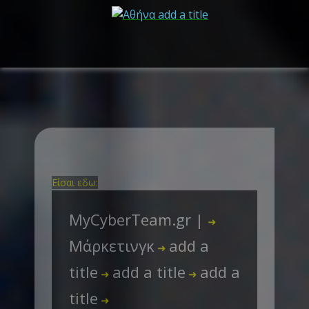
Είσαι εδω:
MyCyberTeam.gr |
➜
Μάρκετινγκ
add a
➜
title
add a title
add a
➜
➜
title
➜