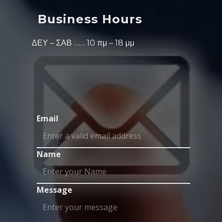
Business Hours
ΔΕΥ – ΣΑΒ …… 10 πμ – 18 μμ
Email
Name
Message