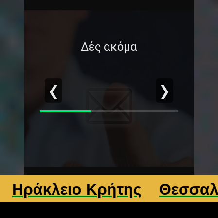
Δές ακόμα
❮
❯
άκλειο Κρήτης
Θεσσαλονίκ