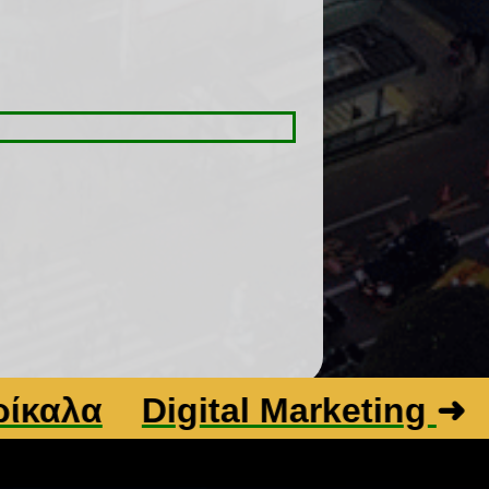
λα
Digital Marketing
➜
Βε