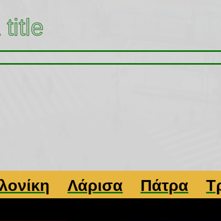
title
κη
Λάρισα
Πάτρα
Τρίκα