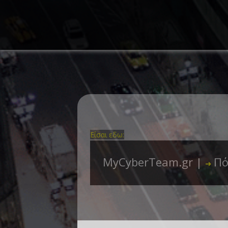
Είσαι εδω:
MyCyberTeam.gr |
Πό
➜