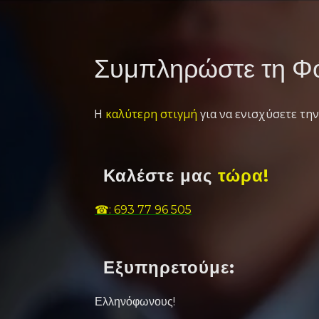
Συμπληρώστε τη Φό
Η
καλύτερη στιγμή
για να ενισχύσετε την
Καλέστε μας
τώρα!
☎: 693 77 96 505
Εξυπηρετούμε:
Ελληνόφωνους!