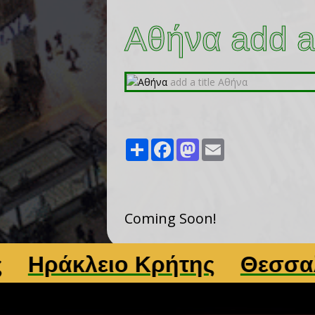
Αθήνα add a 
Share
Facebook
Mastodon
Email
Coming Soon!
ράκλειο Κρήτης
Θεσσαλονί