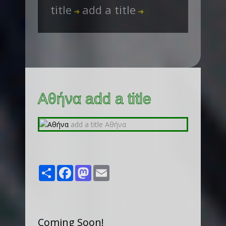
title
add a title
➜
➜
Αθήνα add a title
Share
Facebook
Mastodon
Email
Coming Soon!