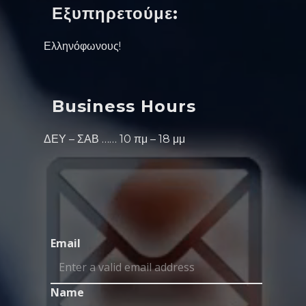
Εξυπηρετούμε:
Ελληνόφωνους!
Business Hours
ΔΕΥ – ΣΑΒ …… 10 πμ – 18 μμ
Email
Name