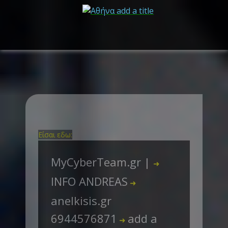
Είσαι εδω:
MyCyberTeam.gr |
➜
INFO ANDREAS
➜
anelkisis.gr
6944576871
add a
➜