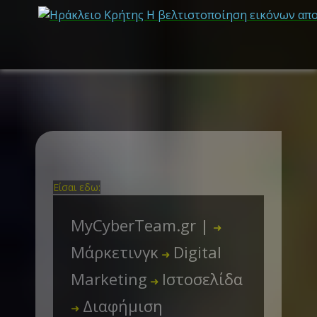
Είσαι εδω:
MyCyberTeam.gr |
➜
Μάρκετινγκ
Digital
➜
Marketing
Ιστοσελίδα
➜
Διαφήμιση
➜