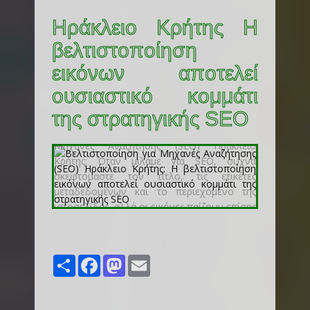
Ηράκλειο Κρήτης Η
βελτιστοποίηση
εικόνων αποτελεί
ουσιαστικό κομμάτι
της στρατηγικής SEO
Share
Facebook
Mastodon
Email