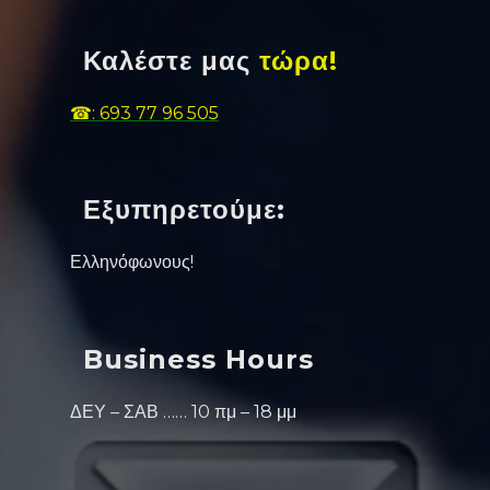
Καλέστε μας
τώρα!
☎: 693 77 96 505
Εξυπηρετούμε:
Ελληνόφωνους!
Business Hours
ΔΕΥ – ΣΑΒ …… 10 πμ – 18 μμ