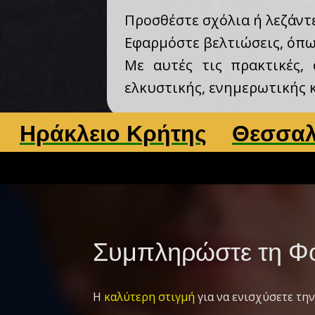
Προσθέστε σχόλια ή λεζάντε
Εφαρμόστε βελτιώσεις, όπως
Με αυτές τις πρακτικές,
ελκυστικής, ενημερωτικής κ
λειο Κρήτης
Θεσσαλονίκη
Συμπληρώστε τη Φό
Η
καλύτερη στιγμή
για να ενισχύσετε την