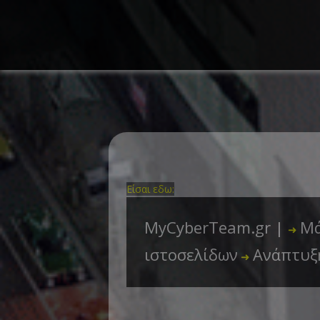
Είσαι εδω:
MyCyberTeam.gr |
Μά
➜
ιστοσελίδων
Ανάπτυξ
➜