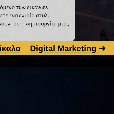
χόμενο των εικόνων.
τε ένα ενιαίο στυλ.
λουν στη δημιουργία μιας
Digital Marketing
➜
Βελτι