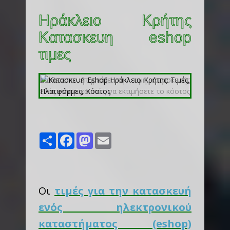
Ηράκλειο Κρήτης
Κατασκευη eshop
τιμες
Share
Facebook
Mastodon
Email
Οι
τιμές για την κατασκευή
ενός ηλεκτρονικού
καταστήματος (eshop)