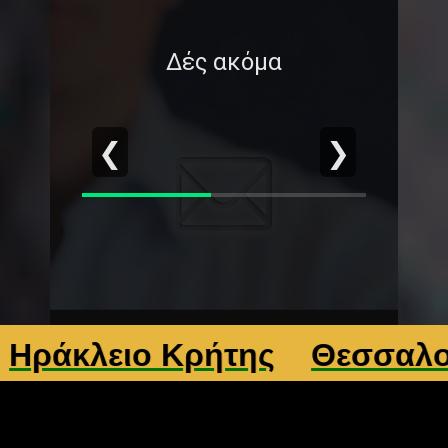
Δές ακόμα
❮
❯
ειο Κρήτης
Θεσσαλονίκη