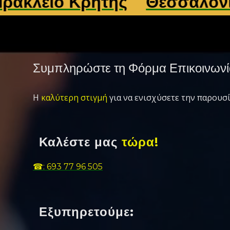
ο Κρήτης
Θεσσαλονίκη
Λ
Συμπληρώστε τη Φόρμα Επικοινωνί
Η
καλύτερη στιγμή
για να ενισχύσετε την παρουσί
Καλέστε μας
τώρα!
☎: 693 77 96 505
Εξυπηρετούμε: