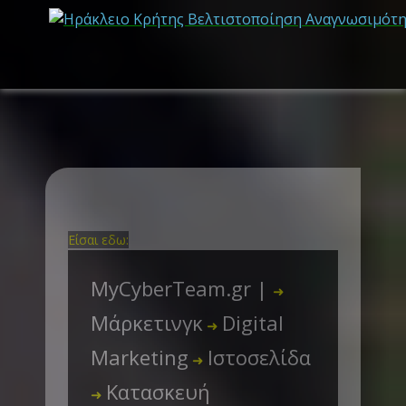
Είσαι εδω:
MyCyberTeam.gr |
➜
Μάρκετινγκ
Digital
➜
Marketing
Ιστοσελίδα
➜
Κατασκευή
➜