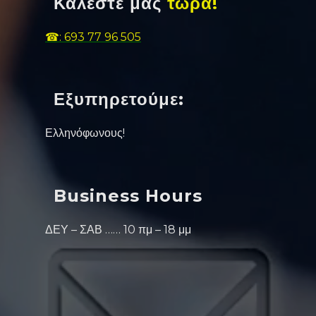
Καλέστε μας
τώρα!
☎: 693 77 96 505
Εξυπηρετούμε:
Ελληνόφωνους!
Business Hours
ΔΕΥ – ΣΑΒ …… 10 πμ – 18 μμ