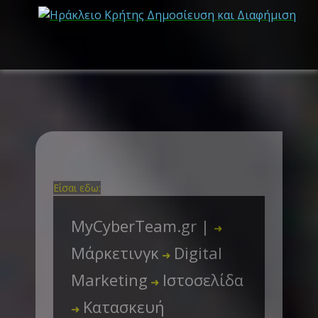
Είσαι εδω:
MyCyberTeam.gr |
➜
Μάρκετινγκ
Digital
➜
Marketing
Ιστοσελίδα
➜
Κατασκευή
➜