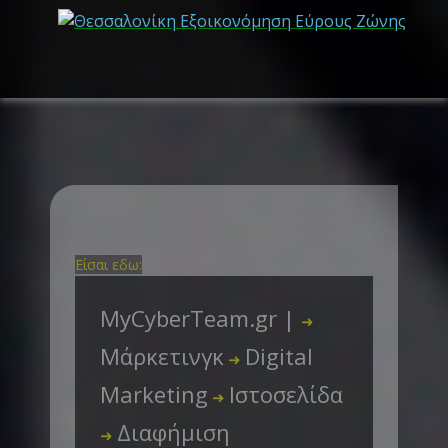
Είσαι εδω:
MyCyberTeam.gr |
➜
Μάρκετινγκ
Digital
➜
Marketing
Ιστοσελίδα
➜
Διαφήμιση
➜