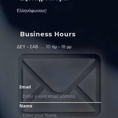
Ελληνόφωνους!
Business Hours
ΔΕΥ – ΣΑΒ …… 10 πμ – 18 μμ
Email
Name