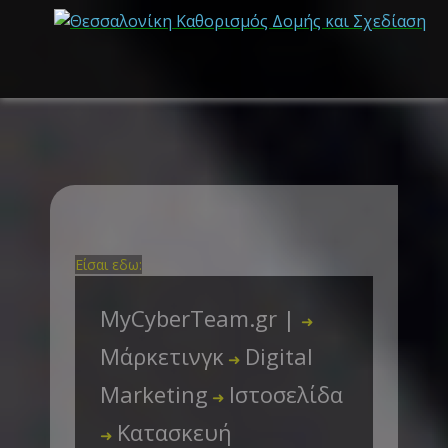
Είσαι εδω:
MyCyberTeam.gr |
➜
Μάρκετινγκ
Digital
➜
Marketing
Ιστοσελίδα
➜
Κατασκευή
➜