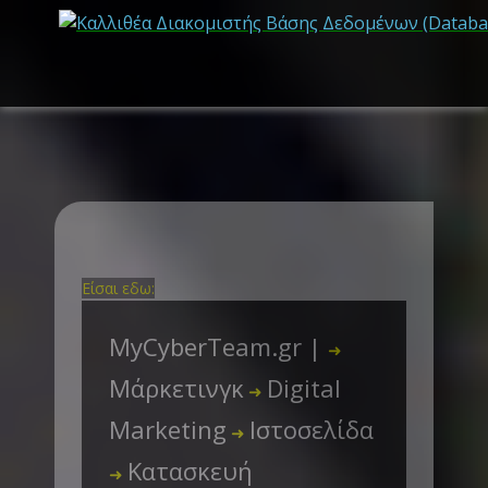
Είσαι εδω:
MyCyberTeam.gr |
➜
Μάρκετινγκ
Digital
➜
Marketing
Ιστοσελίδα
➜
Κατασκευή
➜