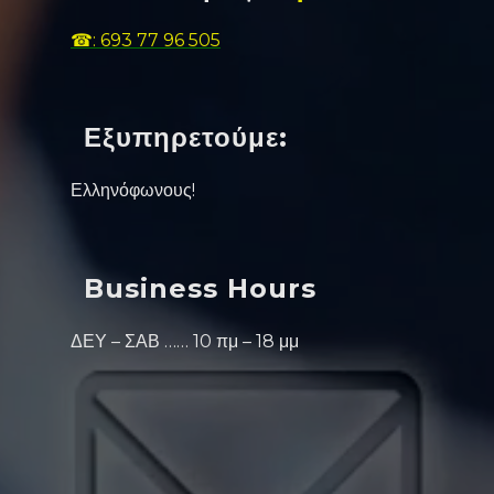
☎: 693 77 96 505
Εξυπηρετούμε:
Ελληνόφωνους!
Business Hours
ΔΕΥ – ΣΑΒ …… 10 πμ – 18 μμ