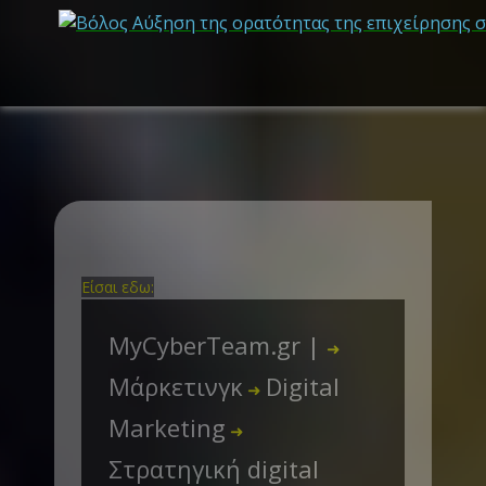
Είσαι εδω:
MyCyberTeam.gr |
➜
Μάρκετινγκ
Digital
➜
Marketing
➜
Στρατηγική digital