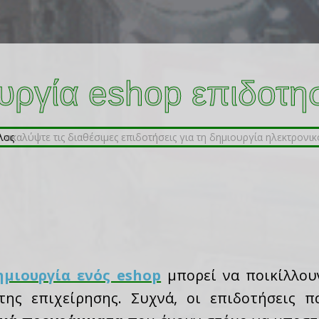
υργία eshop επιδοτη
ημιουργία ενός eshop
μπορεί να ποικίλλου
της επιχείρησης. Συχνά, οι επιδοτήσεις 