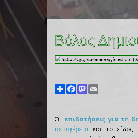
Βόλος Δημιο
Share
Facebook
Mastodon
Email
Οι
επιδοτήσεις για τη δ
περιφέρεια
και το είδος 