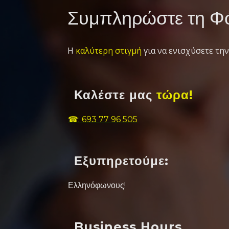
Συμπληρώστε τη Φό
Η
καλύτερη στιγμή
για να ενισχύσετε την
Καλέστε μας
τώρα!
☎: 693 77 96 505
Εξυπηρετούμε:
Ελληνόφωνους!
Business Hours