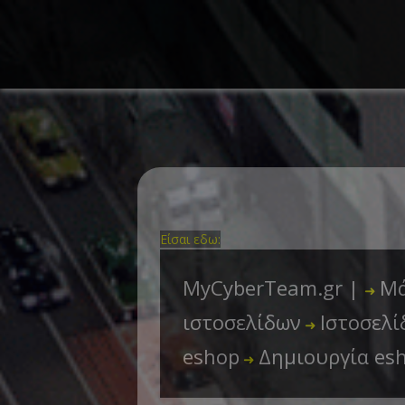
Είσαι εδω:
MyCyberTeam.gr |
Μά
➜
ιστοσελίδων
Ιστοσελί
➜
eshop
Δημιουργία es
➜