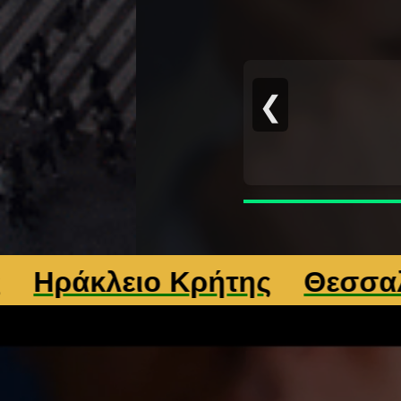
❮
κλειο Κρήτης
Θεσσαλονίκη