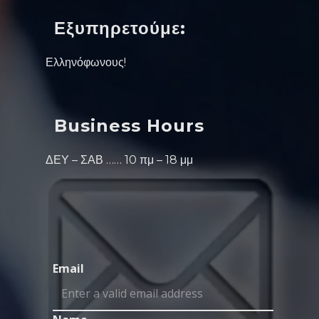
Εξυπηρετούμε:
Ελληνόφωνους!
Business Hours
ΔΕΥ – ΣΑΒ …… 10 πμ – 18 μμ
Email