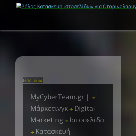
Είσαι εδω:
MyCyberTeam.gr |
➜
Μάρκετινγκ
Digital
➜
Marketing
Ιστοσελίδα
➜
Κατασκευή
➜