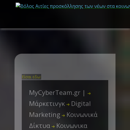
Είσαι εδω:
MyCyberTeam.gr |
➜
Μάρκετινγκ
Digital
➜
Marketing
Κοινωνικά
➜
Δίκτυα
Κοινωνικα
➜