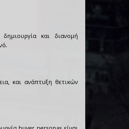
 δημιουργία και διανομή
νό.
εια, και ανάπτυξη θετικών
υργία buyer personas είναι