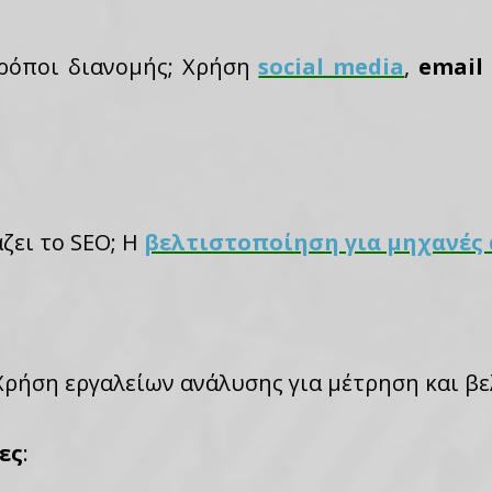
τρόποι διανομής; Χρήση
social media
,
email
ζει το SEO; Η
βελτιστοποίηση για μηχανές
Χρήση εργαλείων ανάλυσης για μέτρηση και βε
ες
: