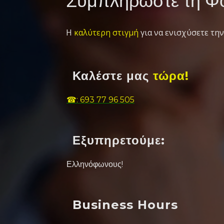
Συμπληρώστε τη Φό
Η
καλύτερη στιγμή
για να ενισχύσετε την
Καλέστε μας
τώρα!
☎: 693 77 96 505
Εξυπηρετούμε:
Ελληνόφωνους!
Business Hours