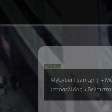
Είσαι εδω:
MyCyberTeam.gr |
Μά
➜
ιστοσελίδας
Βελτιστο
➜