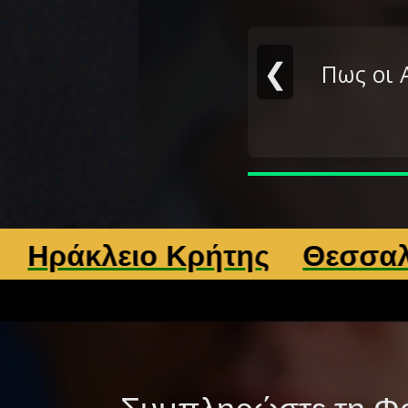
❮
Πως οι 
ιο Κρήτης
Θεσσαλονίκη
Λ