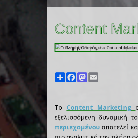
Content Mar
Share
Facebook
Mastodon
Email
Το
Content Marketing
εξελισσόμενη δυναμική το
περιεχομένου
αποτελεί κα
πιο αναλυτικά τον πλήρη οδ